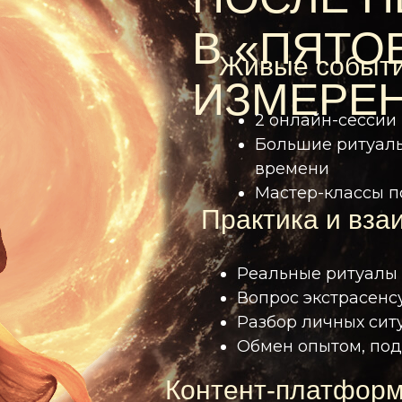
В «ПЯТО
Живые событ
ИЗМЕРЕ
2 онлайн-сессии 
Большие ритуалы
времени
Мастер-классы п
Практика и вза
Реальные ритуалы 
Вопрос экстрасенс
Разбор личных сит
Обмен опытом, под
Контент-платфор