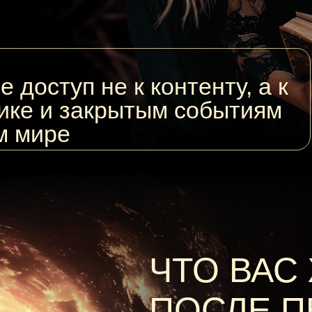
 доступ не к контенту, а к
ике и закрытым событиям
м мире
ЧТО ВАС
ПОСЛЕ П