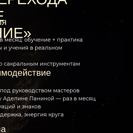
Е
ия
НИЕ»
в месяц: обучение + практика
 и учения в реальном
о сакральным инструментам
имодействие
под руководством мастеров
у Аделине Паниной — раз в месяц
уаций и знаков
держка, энергия круга
ма