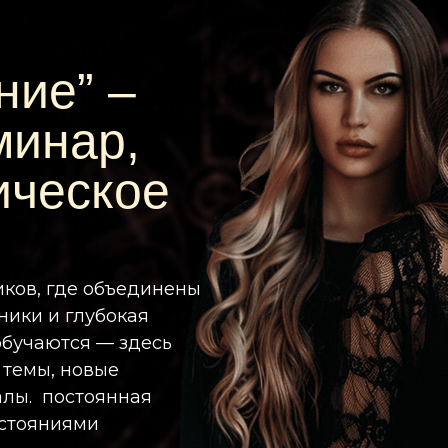
ние” –
минар,
ическое
иков, где объединены
ники и глубокая
обучаются — здесь
 темы, новые
алы. постоянная
остояниями