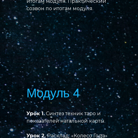
итогам модуля. Практический
созвон по итогам модуля.
Модуль 4
Урок 1.
Синтез техник таро и
показателей натальной карты.
Урок 2.
Расклад: «Колесо Года»