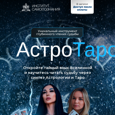
Астро
Тар
Откройте тайный язык Вселенной
и научитесь читать судьбу через
синтез Астрологии и Таро