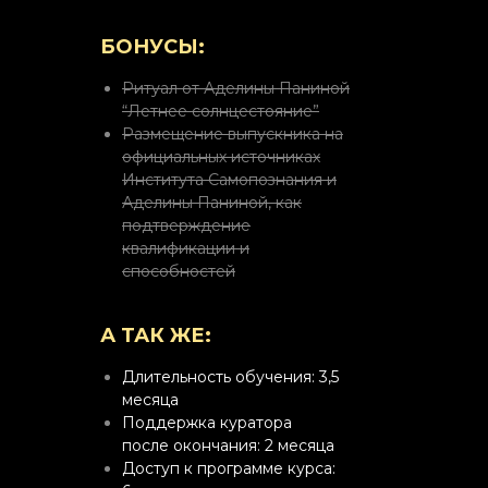
БОНУСЫ:
Ритуал от Аделины Паниной
“Летнее солнцестояние”
Размещение выпускника на
официальных источниках
Института Самопознания и
Аделины Паниной, как
подтверждение
квалификации и
способностей
А ТАК ЖЕ:
Длительность обучения: 3,5
месяца
Поддержка куратора
после окончания: 2 месяца
Доступ к программе курса: