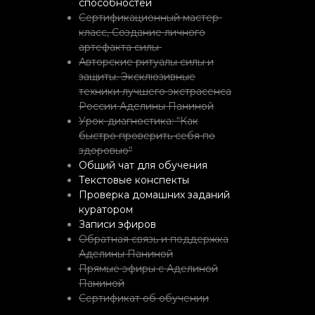
способностей
Сертификационный мастер-
класс, Создание личного
артефакта силы
Авторские ритуалы силы и
защиты. Эксклюзивные
техники лучшего экстрасенса
России Аделины Паниной
Урок-диагностика: “Как
быстро проверить себя по
здоровью“
Общий чат для обучения
Текстовые конспекты
Проверка домашних заданий
куратором
Записи эфиров
Обратная связь и поддержка
Аделины Паниной
Прямые эфиры с Аделиной
Паниной
Сертификат об обучении